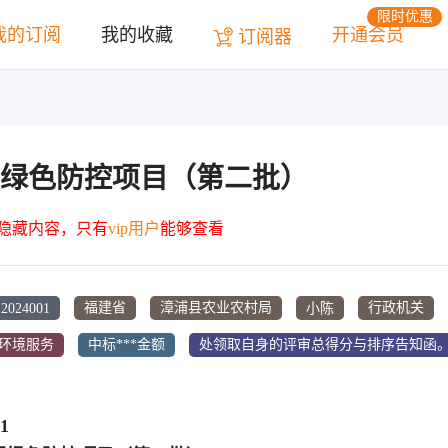
限时优惠
我的订阅
我的收藏
开通会员
订阅器
绿色防控项目（第二批）
为隐藏内容，只有
vip用户
能够查看
2024001
小陈
福建省
漳浦县农业农村局
行政机关
/环境服务
中标***金额
处领取自身的评审总得分与排序告知函
1