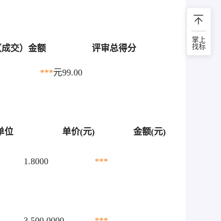
掌上
（成交）金额
评审总得分
找标
***
元
99.00
单位
单价(元)
金额(元)
1.8000
***
3,500.0000
***