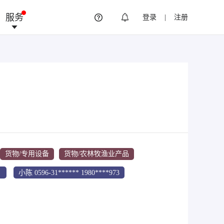
服务
登录
|
注册
货物/专用设备
货物/农林牧渔业产品
小陈 0596-31****** 1980****973
。