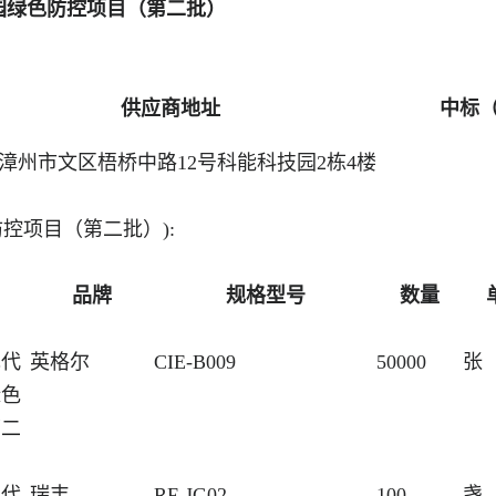
园绿色防控项目（第二批）
供应商地址
中标
漳州市文区梧桥中路12号科能科技园2栋4楼
控项目（第二批）):
）
品牌
规格型号
数量
现代
英格尔
CIE-B009
50000
张
绿色
第二
现代
瑞丰
RF-JG02
100
盏