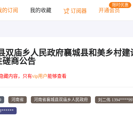
限时优惠
我的订阅
我的收藏
开通会员
订阅器
9襄城县双庙乡人民政府襄城县和美乡村
性磋商公告
为隐藏内容，只有
vip用户
能够查看
9
刘二伟 1394****99
河南省
河南省襄城县双庙乡人民政府
*****