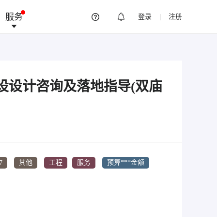
服务
登录
|
注册
建设设计咨询及落地指导(双庙
7
其他
工程
服务
预算***金额