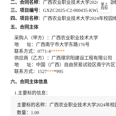
二、合同名称
：
广西农业职业技术大学2024年校
掌上
找标
三、项目编号
：
GXZC2025-C2-000435-KWZB
四、项目名称
：
广西农业职业技术大学2024年校园
五、合同主体
采购人（甲方）：
广西农业职业技术大学
地 址：
广西南宁市大学东路176号
联系方式：
0771-4
***
***
供应商（乙方）：
广西璟宗阳建设工程有限公司
地 址：
中国（广西）自由贸易试验区南宁片区博
联系方式：
1527
***
*995
六、合同主体信息
1.主要标的信息：
主要标的名称：
广西农业职业技术大学2024年
数量：
1.00