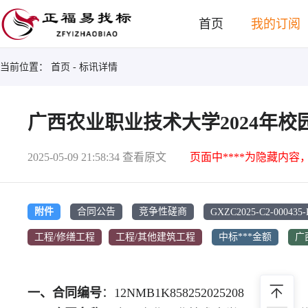
首页
我的订阅
当前位置：
首页
- 标讯详情
广西农业职业技术大学2024年
2025-05-09 21:58:34
查看原文
页面中****为隐藏内容
GXZC2025-C2-000435
附件
合同公告
竞争性磋商
工程/修缮工程
工程/其他建筑工程
中标***金额
广
一、合同编号
：
12NMB1K858252025208