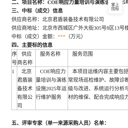
二、项目名称：COE响应力量培训与演练设施202
掌上
找标
三、中标（成交）信息
供应商名称：北京君盾装备技术有限公司
供应商地址：北京市西城区广外大街305号8区13号楼
中标（成交）金额：
***
（万元）
四、主要标的信息
序
供应
服务名称
服务范围
号
商名称
1
北京
COE响应力
本项目运维内容主要包括
君盾装
量培训与演练
常现场巡检维护、故障诊
备技术
设施2025年运
级与改进、系统运行分析
有限公
行维护服务
材的维保、配合完成响应
司
五、评审专家（单一来源采购人员）名单：