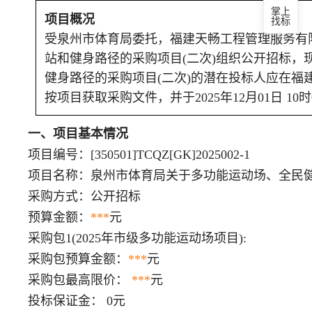
掌上
项目概况
找标
受
泉州市体育局
委托，
福建天畅工程管理服务有
站和健身路径的采购项目(二次)组织公开招标
健身路径的采购项目(二次)的潜在投标人应在福建省政府采
按项目获取采购文件，并于
2025年12月01日 10
一、项目基本情况
项目编号：[350501]TCQZ[GK]2025002-1
项目名称：泉州市体育局关于多功能运动场、全民健
采购方式：公开招标
预算金额：
***
元
采购包1(2025年市级多功能运动场项目):
采购包预算金额：
***
元
采购包最高限价：
***
元
投标保证金：
0元