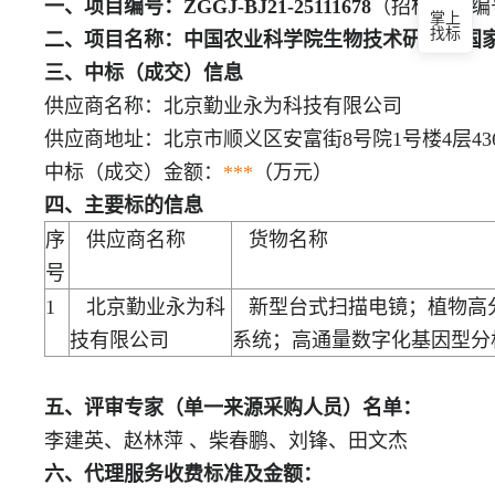
一、项目编号：ZGGJ-BJ21-25111678
（招标文件编号：Z
掌上
找标
二、项目名称：中国农业科学院生物技术研究所国
三、中标（成交）信息
供应商名称：北京勤业永为科技有限公司
供应商地址：北京市顺义区安富街8号院1号楼4层43
中标（成交）金额：
***
（万元）
四、主要标的信息
序
供应商名称
货物名称
号
1
北京勤业永为科
新型台式扫描电镜；植物高分
技有限公司
系统；高通量数字化基因型
五、评审专家（单一来源采购人员）名单：
李建英、赵林萍 、柴春鹏、刘锋、田文杰
六、代理服务收费标准及金额：