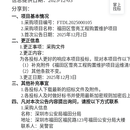
信息提供日期：2025-12-03
掌上
分享到：
找标
一、项目基本情况
1.
采购项目编号：
FTDL2025000105
2.
采购项目名称：
福田区雪亮工程购置维护项目
3.
首次公告日期：
2025年12月2日
二、更正信息
1.更正事项：
采购文件
2.更正内容：
为各投标人更好的响应本项目投标，现对本项目作以
（
1）补充附件《福田区雪亮工程购置维护项目运维清
（
2
）其他条款不变。
3.
更正日期：
202
5
年
12
月
3日
三、其他补充事宜
1.各投标人下载最新的招标文件
及附件
。
2.各投标人及时做好标书并使用最新加密规则加密
四、凡对本次公告内容提出询问，请按以下方式联系
1.采购人信息
名称：深圳市公安局福田分局
地址：深圳市福田区福民路
123号福田公安分局大楼
联系人：吴警官