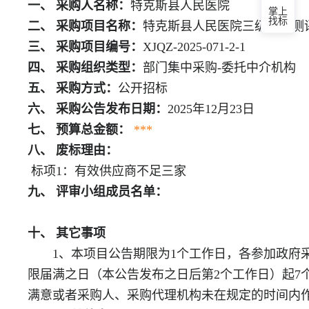
一、 采购人名称：
特克斯县人民医院
掌上
找标
二、 采购项目名称：
特克斯县人民医院三级等保测
三、 采购项目编号：
XJQZ-2025-071-2-1
四、 采购组织类型：
部门集中采购-委托中介机构
五、 采购方式：
公开招标
六、 采购公告发布日期：
2025年12月23日
七、 预算总金额：
***
八、 废标理由：
标项1：有效供应商不足三家
九、 评审小组成员名单：
十、 其它事项
1、本项目公告期限为1个工作日，各参加政府
限届满之日（本公告发布之日后第2个工作日）起7
满意或者采购人、采购代理机构未在规定的时间内