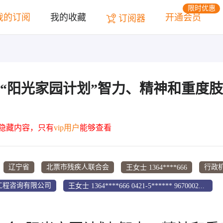
限时优惠
我的订阅
我的收藏
开通会员
订阅器
合会“阳光家园计划”智力、精神和重度
为隐藏内容，只有
vip用户
能够查看
王女士 1364****666
辽宁省
北票市残疾人联合会
行政
王女士 1364****666 0421-5****** 967000201000 0396039
工程咨询有限公司