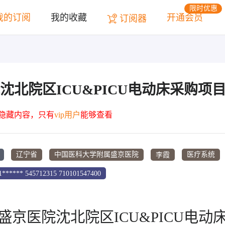
限时优惠
我的订阅
我的收藏
开通会员
订阅器
北院区ICU&PICU电动床采购项
为隐藏内容，只有
vip用户
能够查看
李霞
辽宁省
中国医科大学附属盛京医院
医疗系统
****** 545712315 710101547400
盛京医院沈北院区ICU&PICU电动