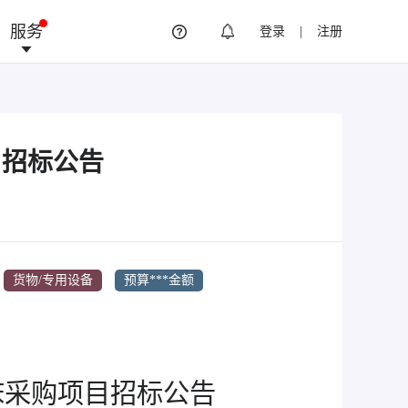
服务
登录
|
注册
目招标公告
货物/专用设备
预算***金额
床采购项目招标公告