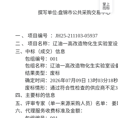
掌上
找标
撰写单位:
盘锦市公共采购交易中心
一
、
项目编号
：JH25-211103-05937
二
、
项目名称：辽油一高改造物化生实验室设
三、中标（成交）信息
包组编号：001
包组名称：辽油一高改造物化生实验室设
结果类型：废标
确定时间：2026年07月09日 13时03分18
废标情形：通过符合性检查的供应商不足3
四、主要标的信息
五、评审专家（单一来源采购人员）名单：
姜
六、代理服务收费标准及金额：