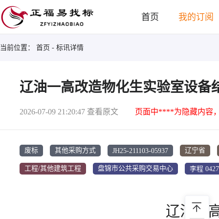
首页
我的订阅
当前位置：
首页
- 标讯详情
辽油一高改造物化生实验室设备
2026-07-09 21:20:47
查看原文
页面中****为隐藏内容
JH25-211103-05937
废标
其他采购方式
辽宁省
李程 0427
工程/其他建筑工程
盘锦市公共采购交易中心
辽油一